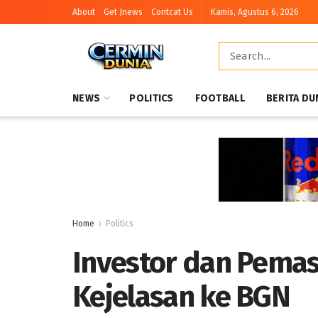
About
Get Jnews
Contcat Us
Kamis, Agustus 6, 2026
NEWS
POLITICS
FOOTBALL
BERITA DU
Home
Politics
Investor dan Pema
Kejelasan ke BGN