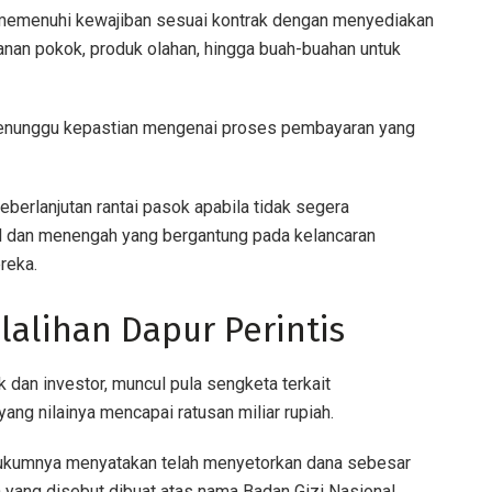
memenuhi kewajiban sesuai kontrak dengan menyediakan
anan pokok, produk olahan, hingga buah-buahan untuk
menunggu kepastian mengenai proses pembayaran yang
eberlanjutan rantai pasok apabila tidak segera
il dan menengah yang bergantung pada kelancaran
reka.
alihan Dapur Perintis
an investor, muncul pula sengketa terkait
ang nilainya mencapai ratusan miliar rupiah.
 hukumnya menyatakan telah menyetorkan dana sebesar
a yang disebut dibuat atas nama Badan Gizi Nasional.