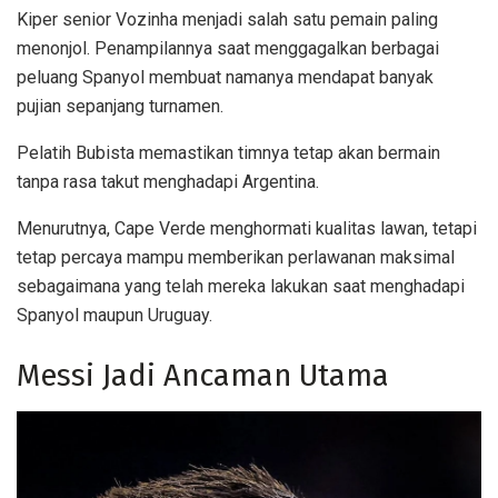
Kiper senior Vozinha menjadi salah satu pemain paling
menonjol. Penampilannya saat menggagalkan berbagai
peluang Spanyol membuat namanya mendapat banyak
pujian sepanjang turnamen.
Pelatih Bubista memastikan timnya tetap akan bermain
tanpa rasa takut menghadapi Argentina.
Menurutnya, Cape Verde menghormati kualitas lawan, tetapi
tetap percaya mampu memberikan perlawanan maksimal
sebagaimana yang telah mereka lakukan saat menghadapi
Spanyol maupun Uruguay.
Messi Jadi Ancaman Utama