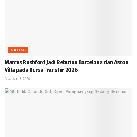
FOOTBALL
Marcus Rashford Jadi Rebutan Barcelona dan Aston
Villa pada Bursa Transfer 2026
Agustus 3, 2026