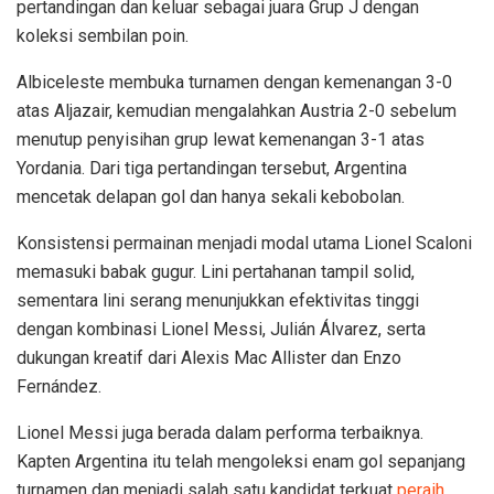
pertandingan dan keluar sebagai juara Grup J dengan
koleksi sembilan poin.
Albiceleste membuka turnamen dengan kemenangan 3-0
atas Aljazair, kemudian mengalahkan Austria 2-0 sebelum
menutup penyisihan grup lewat kemenangan 3-1 atas
Yordania. Dari tiga pertandingan tersebut, Argentina
mencetak delapan gol dan hanya sekali kebobolan.
Konsistensi permainan menjadi modal utama Lionel Scaloni
memasuki babak gugur. Lini pertahanan tampil solid,
sementara lini serang menunjukkan efektivitas tinggi
dengan kombinasi Lionel Messi, Julián Álvarez, serta
dukungan kreatif dari Alexis Mac Allister dan Enzo
Fernández.
Lionel Messi juga berada dalam performa terbaiknya.
Kapten Argentina itu telah mengoleksi enam gol sepanjang
turnamen dan menjadi salah satu kandidat terkuat
peraih