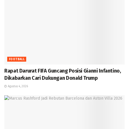
FOOTBALL
Rapat Darurat FIFA Guncang Posisi Gianni Infantino,
Dikabarkan Cari Dukungan Donald Trump
Agustus 4, 2026