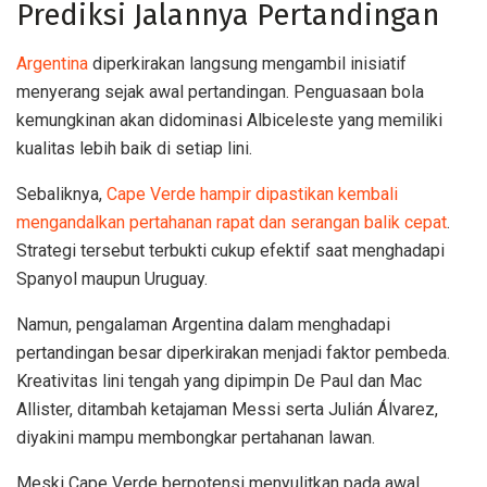
Prediksi Jalannya Pertandingan
Argentina
diperkirakan langsung mengambil inisiatif
menyerang sejak awal pertandingan. Penguasaan bola
kemungkinan akan didominasi Albiceleste yang memiliki
kualitas lebih baik di setiap lini.
Sebaliknya,
Cape Verde hampir dipastikan kembali
mengandalkan pertahanan rapat dan serangan balik cepat
.
Strategi tersebut terbukti cukup efektif saat menghadapi
Spanyol maupun Uruguay.
Namun, pengalaman Argentina dalam menghadapi
pertandingan besar diperkirakan menjadi faktor pembeda.
Kreativitas lini tengah yang dipimpin De Paul dan Mac
Allister, ditambah ketajaman Messi serta Julián Álvarez,
diyakini mampu membongkar pertahanan lawan.
Meski Cape Verde berpotensi menyulitkan pada awal