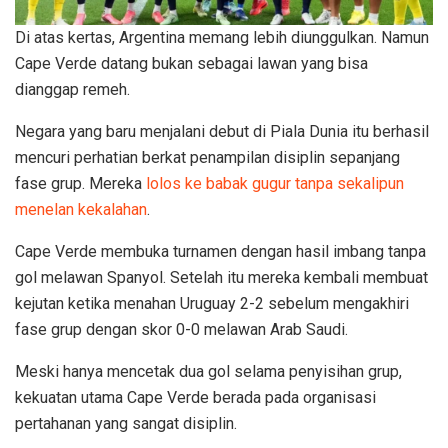
Di atas kertas, Argentina memang lebih diunggulkan. Namun
Cape Verde datang bukan sebagai lawan yang bisa
dianggap remeh.
Negara yang baru menjalani debut di Piala Dunia itu berhasil
mencuri perhatian berkat penampilan disiplin sepanjang
fase grup. Mereka
lolos ke babak gugur tanpa sekalipun
menelan kekalahan
.
Cape Verde membuka turnamen dengan hasil imbang tanpa
gol melawan Spanyol. Setelah itu mereka kembali membuat
kejutan ketika menahan Uruguay 2-2 sebelum mengakhiri
fase grup dengan skor 0-0 melawan Arab Saudi.
Meski hanya mencetak dua gol selama penyisihan grup,
kekuatan utama Cape Verde berada pada organisasi
pertahanan yang sangat disiplin.