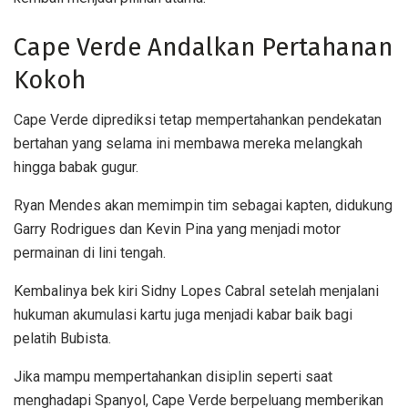
Cape Verde Andalkan Pertahanan
Kokoh
Cape Verde diprediksi tetap mempertahankan pendekatan
bertahan yang selama ini membawa mereka melangkah
hingga babak gugur.
Ryan Mendes akan memimpin tim sebagai kapten, didukung
Garry Rodrigues dan Kevin Pina yang menjadi motor
permainan di lini tengah.
Kembalinya bek kiri Sidny Lopes Cabral setelah menjalani
hukuman akumulasi kartu juga menjadi kabar baik bagi
pelatih Bubista.
Jika mampu mempertahankan disiplin seperti saat
menghadapi Spanyol, Cape Verde berpeluang memberikan