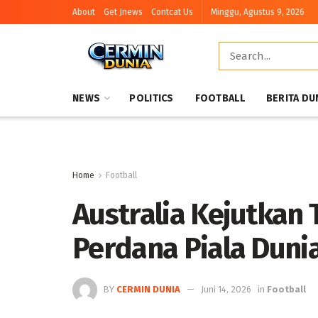
About
Get Jnews
Contcat Us
Minggu, Agustus 9, 2026
NEWS
POLITICS
FOOTBALL
BERITA DU
Home
Football
Australia Kejutkan 
Perdana Piala Duni
BY
CERMIN DUNIA
Juni 14, 2026
in
Football