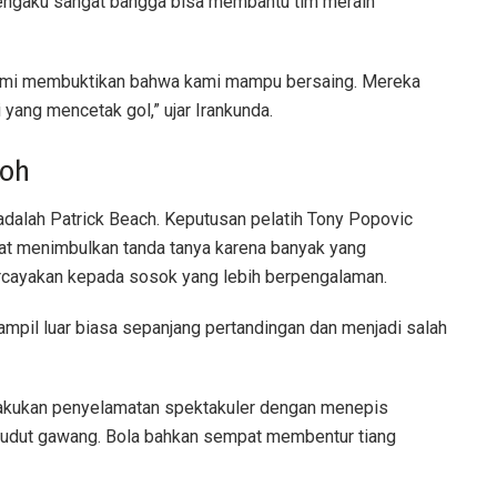
mengaku sangat bangga bisa membantu tim meraih
 kami membuktikan bahwa kami mampu bersaing. Mereka
yang mencetak gol,” ujar Irankunda.
koh
 adalah Patrick Beach. Keputusan pelatih Tony Popovic
at menimbulkan tanda tanya karena banyak yang
rcayakan kepada sosok yang lebih berpengalaman.
ampil luar biasa sepanjang pertandingan dan menjadi salah
elakukan penyelamatan spektakuler dengan menepis
sudut gawang. Bola bahkan sempat membentur tiang